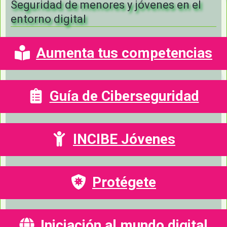
Seguridad de menores y jóvenes en el
entorno digital
Aumenta tus competencias
Guía de Ciberseguridad
INCIBE Jóvenes
Protégete