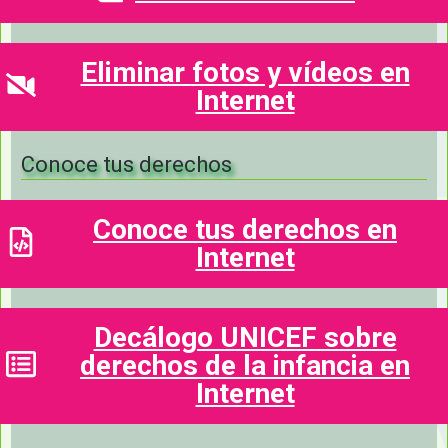
Derecho al olvido
Eliminar fotos y vídeos en
Internet
Conoce tus derechos
Conoce tus derechos en
Internet
Decálogo UNICEF sobre
derechos de la infancia en
Internet