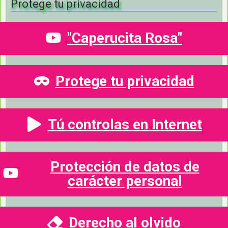
Protege tu privacidad
"Caperucita Rosa"
Protege tu privacidad
Tú controlas en Internet
Protección de datos de
carácter personal