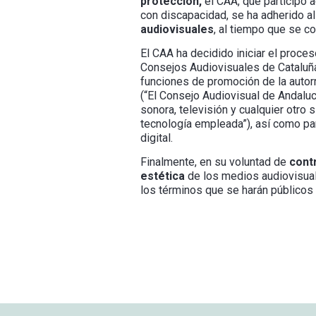
protección,
el CAA, que participó 
con discapacidad, se ha adherido a
audiovisuales
, al tiempo que se c
El CAA ha decidido iniciar el proce
Consejos Audiovisuales de Cataluña, 
funciones de promoción de la autorr
(“El Consejo Audiovisual de Andalu
sonora, televisión y cualquier otr
tecnología empleada”), así como par
digital.
Finalmente, en su voluntad de
cont
estética
de los medios audiovisual
los términos que se harán público