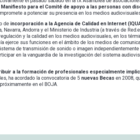
activamente el pasado sábado en la IX Asamblea de asociacione
l
Manifiesto para el Comité de apoyo a las personas con di
ompromete a potenciar su presencia en los medios audiovisuale
so de
incorporación a la Agencia de Calidad en Internet (IQU
Navarra, Andorra y el Ministerio de Industria (a través de Red.es
egulación y la calidad en los medios audiovisuales, en los términ
cía ejerce sus funciones en el ámbito de los medios de comunica
o sistema de transmisión de sonido o imagen independientemente
ticipar en la vanguardia de la investigación del sistema audiov
ribuir a la formación de profesionales especialmente implic
es, ha acordado la convocatoria de 5
nuevas Becas
en 2008, qu
s próximamente en el BOJA.