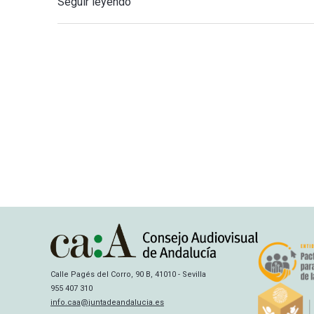
Seguir leyendo
Calle Pagés del Corro, 90 B, 41010 - Sevilla
955 407 310
info.caa@juntadeandalucia.es