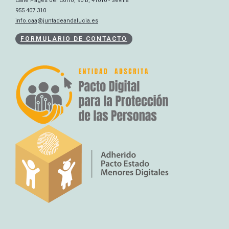
Calle Pagés del Corro, 90 B, 41010 - Sevilla
955 407 310
info.caa@juntadeandalucia.es
FORMULARIO DE CONTACTO