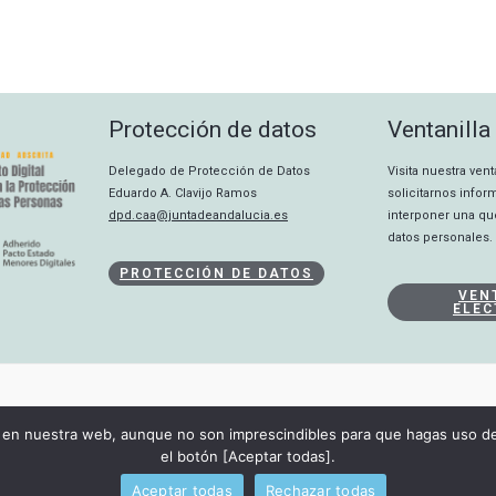
Protección de datos
Ventanilla
Delegado de Protección de Datos
Visita nuestra ven
Eduardo A. Clavijo Ramos
solicitarnos info
dpd.caa@juntadeandalucia.es
interponer una qu
datos personales.
PROTECCIÓN DE DATOS
VEN
ELEC
CANAL INTERNO
en nuestra web, aunque no son imprescindibles para que hagas uso de 
DECLARACIÓN DE ACCESIBILIDAD
el botón [Aceptar todas].
Copyright © 2026 Consejo Audiovisual de Andalucía
Aceptar todas
Rechazar todas