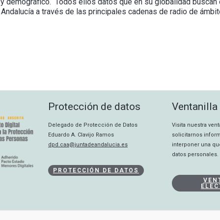
l y demográfico. Todos ellos datos que en su globalidad buscan 
ndalucía a través de las principales cadenas de radio de ámbito
Protección de datos
Ventanilla
Delegado de Protección de Datos
Visita nuestra ven
Eduardo A. Clavijo Ramos
solicitarnos info
dpd.caa@juntadeandalucia.es
interponer una qu
datos personales.
PROTECCIÓN DE DATOS
VEN
ELEC