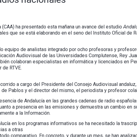
a (CAA) ha presentado esta mañana un avance del estudio
Andalu
les que se está elaborando en el seno del Instituto Oficial de R
.
ado equipo de analistas integrado por ocho profesoras y profeso
icación Audiovisual de las Universidades Complutense, Rey Jua
mbién colaboran especialistas en informática y licenciados en 
r de RTVE.
corrido a cargo del Presidente del Consejo Audiovisual andaluz,
e Pablos y el director del mismo, el periodista y profesor cola
resencia de Andalucía en las grandes cadenas de radio español
anto a presencia en las emisiones y demuestra un cambio en su
amente a la Información.
lucía en los programas informativos se ha necesitado la trascripc
ias a otras
 comparativo. En concreto, y durante un mes, se han analizad