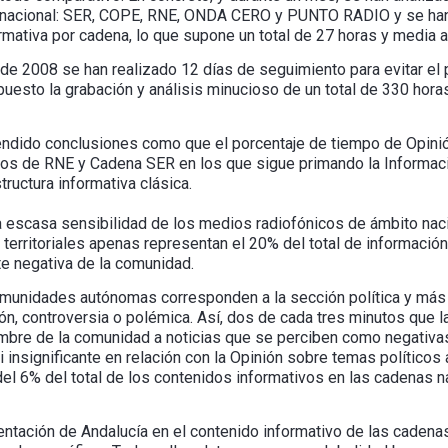
 nacional: SER, COPE, RNE, ONDA CERO y PUNTO RADIO y se han 
mativa por cadena, lo que supone un total de 27 horas y media al
de 2008 se han realizado 12 días de seguimiento para evitar el 
puesto la grabación y análisis minucioso de un total de 330 hor
ndido conclusiones como que el porcentaje de tiempo de Opinió
sos de RNE y Cadena SER en los que sigue primando la Informaci
tructura informativa clásica.
a escasa sensibilidad de los medios radiofónicos de ámbito nacion
erritoriales apenas representan el 20% del total de informació
 negativa de la comunidad.
omunidades autónomas corresponden a la sección política y más 
n, controversia o polémica. Así, dos de cada tres minutos que l
nombre de la comunidad a noticias que se perciben como negativa
 insignificante en relación con la Opinión sobre temas políticos 
el 6% del total de los contenidos informativos en las cadenas n
entación de Andalucía en el contenido informativo de las cadena