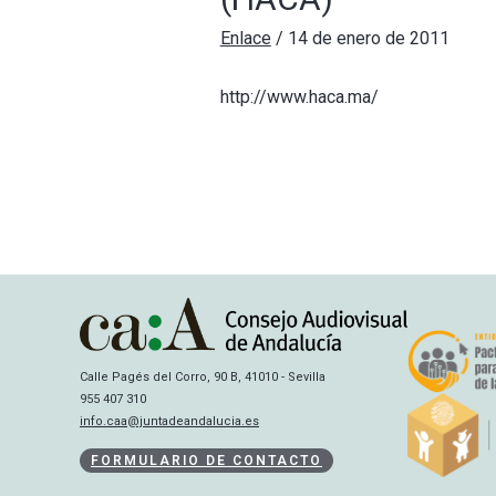
Enlace
/
14 de enero de 2011
http://www.haca.ma/
Calle Pagés del Corro, 90 B, 41010 - Sevilla
955 407 310
info.caa@juntadeandalucia.es
FORMULARIO DE CONTACTO