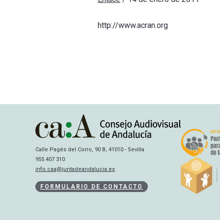
http://www.acran.org
Calle Pagés del Corro, 90 B, 41010 - Sevilla
955 407 310
info.caa@juntadeandalucia.es
FORMULARIO DE CONTACTO