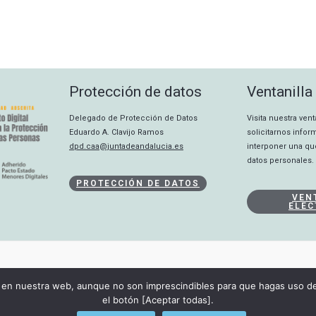
Protección de datos
Ventanilla
Delegado de Protección de Datos
Visita nuestra ven
Eduardo A. Clavijo Ramos
solicitarnos info
dpd.caa@juntadeandalucia.es
interponer una qu
datos personales.
PROTECCIÓN DE DATOS
VEN
ELEC
CANAL INTERNO
en nuestra web, aunque no son imprescindibles para que hagas uso de 
DECLARACIÓN DE ACCESIBILIDAD
el botón [Aceptar todas].
Copyright © 2026 Consejo Audiovisual de Andalucía