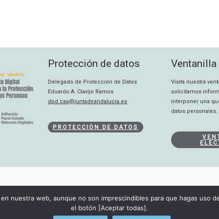
Protección de datos
Ventanilla
Delegado de Protección de Datos
Visita nuestra ven
Eduardo A. Clavijo Ramos
solicitarnos info
dpd.caa@juntadeandalucia.es
interponer una qu
datos personales.
PROTECCIÓN DE DATOS
VEN
ELEC
CANAL INTERNO
en nuestra web, aunque no son imprescindibles para que hagas uso de 
DECLARACIÓN DE ACCESIBILIDAD
el botón [Aceptar todas].
Copyright © 2026 Consejo Audiovisual de Andalucía