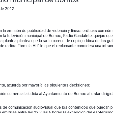
 de 2012
a la emisión de publicidad de videncia y líneas eróticas con núm
 la televisión municipal de Bornos, Radio Guadalete, quejas que
 plantea plantea que la radio carece de copia jurídica de las g
e radios Fórmula HIt" lo que el reclamante considera una infracc
ente, acuerda por mayoría las siguientes decisiones:
ción comercial aludida al Ayuntamiento de Bornos al estar dirigid
ios de comunicación audiovisual que los contenidos que puedan per
emitirse entre las 22 y las 6 horas (a excepción del esoterismo