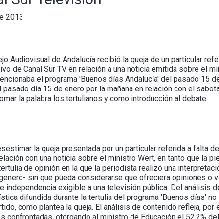
de 2013
o Audiovisual de Andalucía recibió la queja de un particular refe
ivo de Canal Sur TV en relación a una noticia emitida sobre el m
encionaba el programa 'Buenos días Andalucía' del pasado 15 de
l pasado día 15 de enero por la mañana en relación con el sabota
omar la palabra los tertulianos y como introducción al debate.
sestimar la queja presentada por un particular referida a falta d
elación con una noticia sobre el ministro Wert, en tanto que la pie
tertulia de opinión en la que la periodista realizó una interpret
 género- sin que pueda considerarse que ofreciera opiniones o v
 e independencia exigible a una televisión pública. Del análisis de
dística difundida durante la tertulia del programa 'Buenos días' n
ido, como plantea la queja. El análisis de contenido refleja, por e
nes confrontadas, otorgando al ministro de Educación el 52,2% del