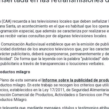
 (CAA) recuerda a las televisiones locales que deben señalizar l
na Santa, un acontecimiento en el que es habitual que los oper
gramación especial, que además se caracteriza por realizarse e
as recibir varias consultas por de algunas televisiones locales.
de Comunicación Audiovisual establece que en la emisión de publi
cidad distintas de los anuncios televisivos que, por las caracte
arácter publicitario, deberá superponerse, permanentemente y de
blicidad”. De forma que la leyenda con la palabra “publicidad” de
publicitario a través de transparencias o locuciones verbales.
roductos milagro
l Pleno de esta semana el
Informe sobre la publicidad de prod
ctos milagro. En este trabajo se recogen los criterios que utiliz
ncios, establecidos en la Ley 17/2011, de Seguridad Alimentaria 
ción Comercial de Productos, Actividades o Servicios con Prete
ductos Milagro.
e televenta que, mediante mensajes, rótulos y testimonios atrib