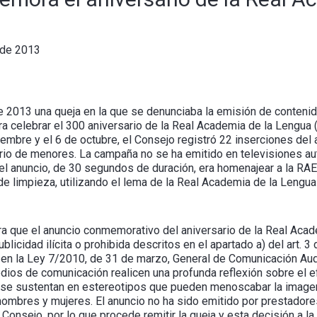
 de 2013
e 2013 una queja en la que se denunciaba la emisión de contenid
ra celebrar el 300 aniversario de la Real Academia de la Lengua (
iembre y el 6 de octubre, el Consejo registró 22 inserciones del 
ario de menores. La campaña no se ha emitido en televisiones au
el anuncio, de 30 segundos de duración, era homenajear a la RAE
e limpieza, utilizando el lema de la Real Academia de la Lengua "
era que el anuncio conmemorativo del aniversario de la Real Aca
icidad ilícita o prohibida descritos en el apartado a) del art. 3
 en la Ley 7/2010, de 31 de marzo, General de Comunicación Aud
 medios de comunicación realicen una profunda reflexión sobre e
, se sustentan en estereotipos que pueden menoscabar la imagen
hombres y mujeres. El anuncio no ha sido emitido por prestador
Consejo, por lo que procede remitir la queja y esta decisión a la