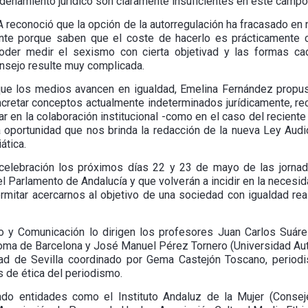
rdenamiento jurídico son claramente insuficientes en este campo
AA reconoció que la opción de la autorregulación ha fracasado e
nte porque saben que el coste de hacerlo es prácticamente 
oder medir el sexismo con cierta objetivad y las formas c
onsejo resulte muy complicada.
que los medios avancen en igualdad, Emelina Fernández propuso
ncretar conceptos actualmente indeterminados jurídicamente, recu
 en la colaboración institucional -como en el caso del reciente 
a oportunidad que nos brinda la redacción de la nueva Ley Audi
ática.
celebración los próximos días 22 y 23 de mayo de las jornad
el Parlamento de Andalucía y que volverán a incidir en la neces
rmitar acercarnos al objetivo de una sociedad con igualdad re
o y Comunicación lo dirigen los profesores Juan Carlos Suárez
noma de Barcelona y José Manuel Pérez Tornero (Universidad Au
ad de Sevilla coordinado por Gema Castejón Toscano, periodis
 de ética del periodismo.
do entidades como el Instituto Andaluz de la Mujer (Conseje