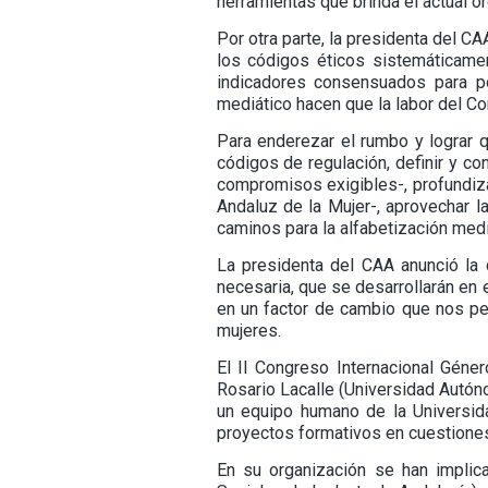
herramientas que brinda el actual o
Por otra parte, la presidenta del C
los códigos éticos sistemáticame
indicadores consensuados para p
mediático hacen que la labor del C
Para enderezar el rumbo y lograr 
códigos de regulación, definir y co
compromisos exigibles-, profundizar
Andaluz de la Mujer-, aprovechar l
caminos para la alfabetización medi
La presidenta del CAA anunció la 
necesaria, que se desarrollarán en 
en un factor de cambio que nos pe
mujeres.
El II Congreso Internacional Géner
Rosario Lacalle (Universidad Autó
un equipo humano de la Universid
proyectos formativos en cuestiones
En su organización se han implica