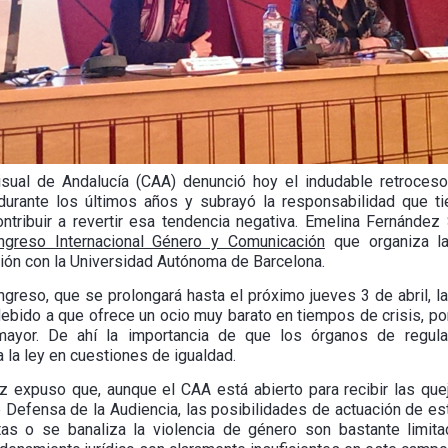
isual de Andalucía (CAA) denunció hoy el indudable retroces
durante los últimos años y subrayó la responsabilidad que ti
contribuir a revertir esa tendencia negativa. Emelina Fernández
ngreso Internacional Género y Comunicación
que organiza la
ción con la Universidad Autónoma de Barcelona.
ngreso, que se prolongará hasta el próximo jueves 3 de abril, l
bido a que ofrece un ocio muy barato en tiempos de crisis, por
mayor. De ahí la importancia de que los órganos de regulac
la ley en cuestiones de igualdad.
z expuso que, aunque el CAA está abierto para recibir las quej
e Defensa de la Audiencia, las posibilidades de actuación de es
tas o se banaliza la violencia de género son bastante limit