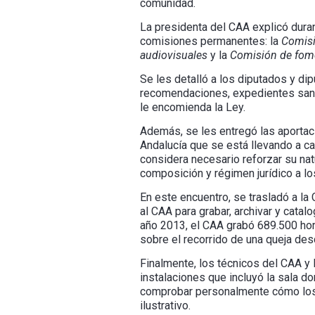
comunidad.
La presidenta del CAA explicó durant
comisiones permanentes: la
Comisi
audiovisuales
y la
Comisión de fomen
Se les detalló a los diputados y di
recomendaciones, expedientes sanc
le encomienda la Ley.
Además, se les entregó las aportac
Andalucía que se está llevando a c
considera necesario reforzar su nat
composición y régimen jurídico a 
En este encuentro, se trasladó a l
al CAA para grabar, archivar y catal
año 2013, el CAA grabó 689.500 hor
sobre el recorrido de una queja de
Finalmente, los técnicos del CAA y 
instalaciones que incluyó la sala d
comprobar personalmente cómo los t
ilustrativo.