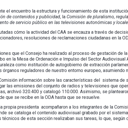
e el encuentro la estructura y funcionamiento de esta institución
ón de contenidos y publicidad
, la
Comisión de pluralismo, regula
to de servicio público en las televisiones autonómicas y local
putadas cómo la actividad del CAA se encauza a través de decisi
ionadores, resoluciones de reclamaciones ciudadanas en la OD
iones que el Consejo ha realizado al proceso de gestación de l
abo en la Mesa de Ordenación e Impulso del Sector Audiovisual 
uraleza como institución de autogobierno de extracción parlame
los órganos reguladores de nuestro entorno europeo, asumiendo
a Comisión información sobre las características del sistema de
ogar las emisiones del conjunto de radios y televisiones que oper
as, archivó 320.400 y catalogó 110.000. Asimismo, se plantearo
sde que se recibe en la ODA hasta que se resuelve.
la propia presidenta acompañaron a los integrantes de la Comisi
onde se cataloga el contenido audiovisual grabado por el sistema
écnicos de esta sección realizaban sus tareas, lo que, según 