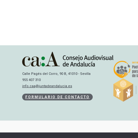
Calle Pagés del Corro, 90 B, 41010 - Sevilla
955 407 310
info.caa@juntadeandalucia.es
FORMULARIO DE CONTACTO