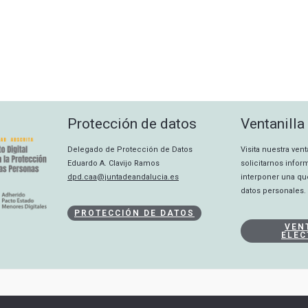
Protección de datos
Ventanilla
Delegado de Protección de Datos
Visita nuestra ven
Eduardo A. Clavijo Ramos
solicitarnos info
dpd.caa@juntadeandalucia.es
interponer una qu
datos personales.
PROTECCIÓN DE DATOS
VEN
ELEC
CANAL INTERNO