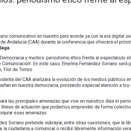
ario comunicativo en nuestro país acorde ya con la era digital s
 de Andalucía (CAA) durante la conferencia que ofrecerá el próx
laga.
o ‘Democracia y medios: periodismo ético frente al espectáculo i
e Comunicación’. En este caso, Emelina Fernández Soriano será 
, Flor de Torres.
esidenta del CAA analizará la evolución de los medios públicos en
ñan en nuestra democracia, prestando especial atención a los e
sará las principales amenazas que vive en nuestros días el peri
s líneas de actuación que podemos emprender de forma colectiv
conjurar esas amenazas.
ez Soriano pretende subrayar, entre otras cuestiones, que la li
 la ciudadanía a comunicar o recibir libremente información vera