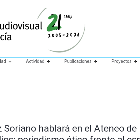
dad
Actividad
Publicaciones
Proyectos
 Soriano hablará en el Ateneo de
os: periodismo ético frente al es