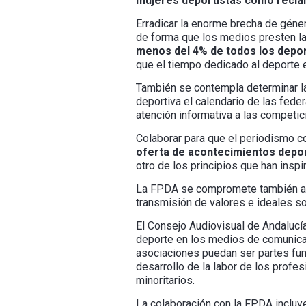
mujeres deportistas como recla
Erradicar la enorme brecha de géner
de forma que los medios presten la 
menos del 4% de todos los deport
que el tiempo dedicado al deporte e
También se contempla determinar l
deportiva el calendario de las fed
atención informativa a las competi
Colaborar para que el periodismo c
oferta de acontecimientos deport
otro de los principios que han insp
La FPDA se compromete también a di
transmisión de valores e ideales so
El Consejo Audiovisual de Andalucía
deporte en los medios de comunicac
asociaciones puedan ser partes fun
desarrollo de la labor de los profes
minoritarios.
La colaboración con la FPDA incluye