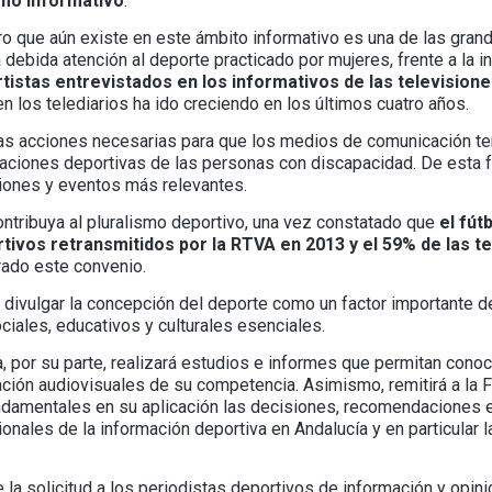
mo informativo
.
o que aún existe en este ámbito informativo es una de las grand
debida atención al deporte practicado por mujeres, frente a la i
istas entrevistados en los informativos de las television
n los telediarios ha ido creciendo en los últimos cuatro años.
as acciones necesarias para que los medios de comunicación te
eraciones deportivas de las personas con discapacidad. De esta 
ciones y eventos más relevantes.
ontribuya al pluralismo deportivo, una vez constatado que
el fút
ivos retransmitidos por la RTVA en 2013 y el 59% de las te
irado este convenio.
vulgar la concepción del deporte como un factor importante de
ciales, educativos y culturales esenciales.
, por su parte, realizará estudios e informes que permitan conoc
ión audiovisuales de su competencia. Asimismo, remitirá a la 
damentales en su aplicación las decisiones, recomendaciones e 
ionales de la información deportiva en Andalucía y en particular l
 la solicitud a los periodistas deportivos de información y opi