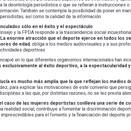
a la deontología periodística o que se refieran a instrucciones 
nformación. También se contempla la posibilidad de poner en mar
periodistas, así como la calidad de la información.
culados sólo en el éxito y el espectáculo
onsejo y la FPDA responde a la trascendencia social incuestiona
.
La enorme atracción que el deporte ejerce en todos los se
nores de edad
, obliga a los medios audiovisuales y a sus profes
actividades deportivas.
incapié en lo que diferentes organismos internacionales han inci
exclusivamente al éxito deportivo, a la espectacularidad y
alucía es mucho más amplia que la que reflejan los medios 
dez, para explicar las motivaciones de este convenio que persi
sciplinas a las que, por distintas razones, no se les presta aten
 el caso de las mujeres deportistas conlleva una serie de 
 realidad social, contribuye a fomentar la discriminación depor
mprescindibles para el fomento y la financiación del deporte pr