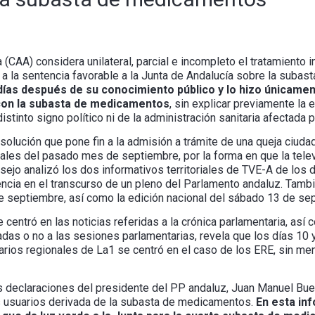
(CAA) considera unilateral, parcial e incompleto el tratamiento i
a la sentencia favorable a la Junta de Andalucía sobre la suba
 días después de su conocimiento público y lo hizo únicamen
s con la subasta de medicamentos
, sin explicar previamente la ex
stinto signo político ni de la administración sanitaria afectada p
solución que pone fin a la admisión a trámite de una queja ciudad
nales del pasado mes de septiembre, por la forma en que la telev
nsejo analizó los dos informativos territoriales de TVE-A de los 
ncia en el transcurso de un pleno del Parlamento andaluz. Tambi
de septiembre, así como la edición nacional del sábado 13 de se
e centró en las noticias referidas a la crónica parlamentaria, as
das o no a las sesiones parlamentarias, revela que los días 10 
iarios regionales de La1 se centró en el caso de los ERE, sin me
s declaraciones del presidente del PP andaluz, Juan Manuel Buen
os usuarios derivada de la subasta de medicamentos.
En esta inf