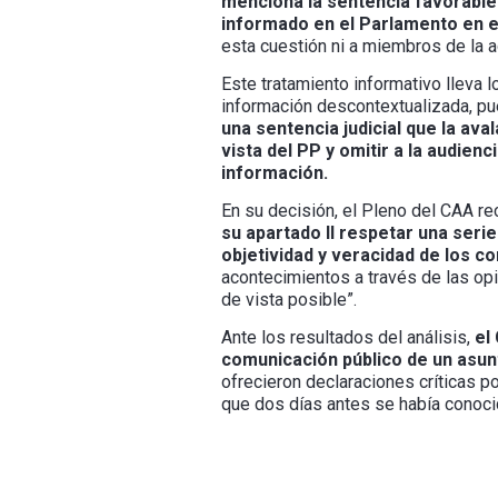
menciona la sentencia favorable 
informado en el Parlamento en el
esta cuestión ni a miembros de la a
Este tratamiento informativo lleva 
información descontextualizada, p
una sentencia judicial que la ava
vista del PP y omitir a la audienc
información.
En su decisión, el Pleno del CAA r
su apartado II respetar una seri
objetividad y veracidad de los c
acontecimientos a través de las opi
de vista posible”.
Ante los resultados del análisis,
el
comunicación público de un asun
ofrecieron declaraciones críticas po
que dos días antes se había conocid