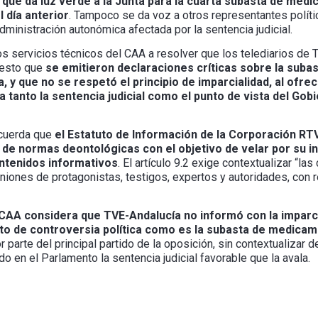
que da luz verde a la Junta para la cuarta subasta de medi
 día anterior
. Tampoco se da voz a otros representantes polític
dministración autonómica afectada por la sentencia judicial.
los servicios técnicos del CAA a resolver que los telediarios de 
uesto que
se emitieron declaraciones críticas sobre la subas
la, y que no se respetó el principio de imparcialidad, al ofr
ia tanto la sentencia judicial como el punto de vista del Gob
ecuerda que
el Estatuto de Información de la Corporación RT
e de normas deontológicas con el objetivo de velar por su i
ontenidos informativos
. El artículo 9.2 exige contextualizar “l
niones de protagonistas, testigos, expertos y autoridades, con
 CAA considera que TVE-Andalucía no informó con la imparci
to de controversia política como es la subasta de medica
r parte del principal partido de la oposición, sin contextualizar 
o en el Parlamento la sentencia judicial favorable que la avala.