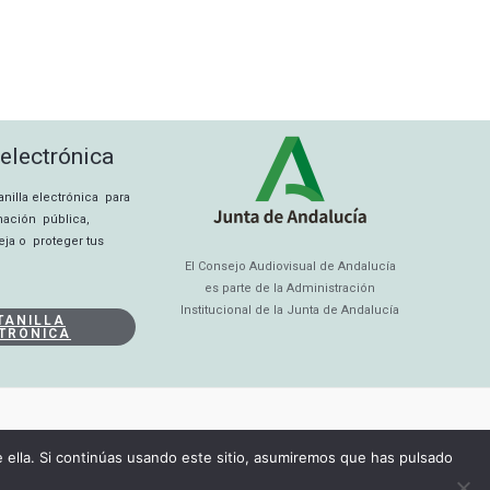
 electrónica
tanilla electrónica para
rmación pública,
eja o proteger tus
El Consejo Audiovisual de Andalucía
es parte de la Administración
Institucional de la Junta de Andalucía
TANILLA
TRÓNICA
ella. Si continúas usando este sitio, asumiremos que has pulsado