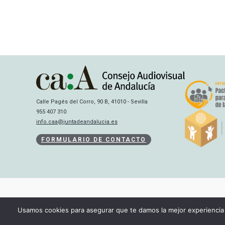
Calle Pagés del Corro, 90 B, 41010 - Sevilla
955 407 310
info.caa@juntadeandalucia.es
FORMULARIO DE CONTACTO
Usamos cookies para asegurar que te damos la mejor experiencia 