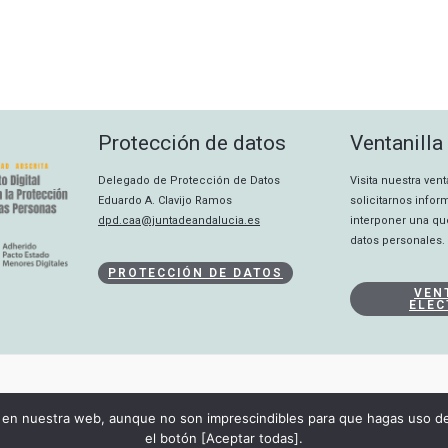
Protección de datos
Ventanilla
Delegado de Protección de Datos
Visita nuestra ven
Eduardo A. Clavijo Ramos
solicitarnos info
dpd.caa@juntadeandalucia.es
interponer una qu
datos personales.
PROTECCIÓN DE DATOS
VEN
ELEC
CANAL INTERNO
en nuestra web, aunque no son imprescindibles para que hagas uso de 
DECLARACIÓN DE ACCESIBILIDAD
el botón [Aceptar todas].