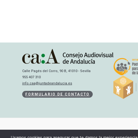
Calle Pagés del Corro, 90 B, 41010 - Sevilla
955 407 310
info.caa@juntadeandalucia.es
FORMULARIO DE CONTACTO
Usamos cookies para asegurar que te damos la mejor experiencia 