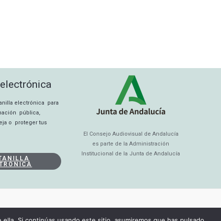
 electrónica
tanilla electrónica para
rmación pública,
eja o proteger tus
El Consejo Audiovisual de Andalucía
es parte de la Administración
Institucional de la Junta de Andalucía
TANILLA
TRÓNICA
ella. Si continúas usando este sitio, asumiremos que has pulsado