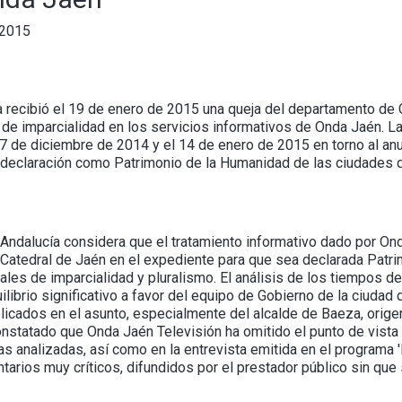
 2015
a recibió el 19 de enero de 2015 una queja del departamento d
 de imparcialidad en los servicios informativos de Onda Jaén. La
7 de diciembre de 2014 y el 14 de enero de 2015 en torno al an
e declaración como Patrimonio de la Humanidad de las ciudades d
ndalucía considera que el tratamiento informativo dado por Ond
la Catedral de Jaén en el expediente para que sea declarada Pat
les de imparcialidad y pluralismo. El análisis de los tiempos de
ilibrio significativo a favor del equipo de Gobierno de la ciudad
licados en el asunto, especialmente del alcalde de Baeza, origen
nstatado que Onda Jaén Televisión ha omitido el punto de vista 
as analizadas, así como en la entrevista emitida en el programa 
arios muy críticos, difundidos por el prestador público sin que 