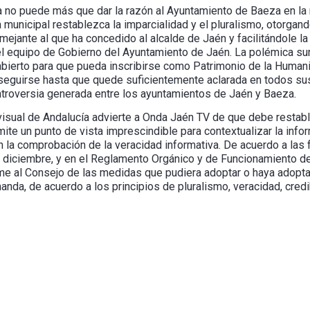
a no puede más que dar la razón al Ayuntamiento de Baeza en la
municipal restablezca la imparcialidad y el pluralismo, otorgando
ejante al que ha concedido al alcalde de Jaén y facilitándole la
del equipo de Gobierno del Ayuntamiento de Jaén. La polémica surg
abierto para que pueda inscribirse como Patrimonio de la Human
 seguirse hasta que quede suficientemente aclarada en todos s
ontroversia generada entre los ayuntamientos de Jaén y Baeza.
isual de Andalucía advierte a Onda Jaén TV de que debe restable
te un punto de vista imprescindible para contextualizar la inform
en la comprobación de la veracidad informativa. De acuerdo a la
 diciembre, y en el Reglamento Orgánico y de Funcionamiento d
rme al Consejo de las medidas que pudiera adoptar o haya adopt
da, de acuerdo a los principios de pluralismo, veracidad, credib