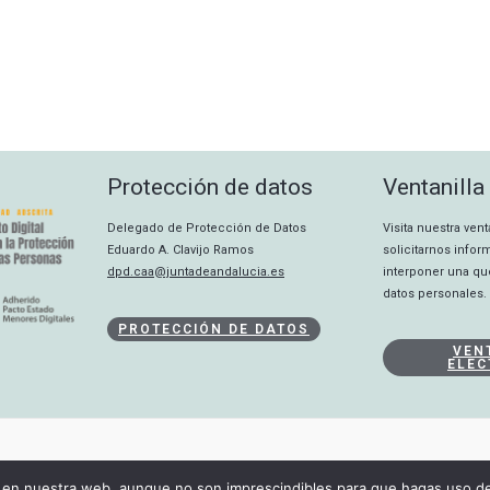
Protección de datos
Ventanilla
Delegado de Protección de Datos
Visita nuestra ven
Eduardo A. Clavijo Ramos
solicitarnos info
dpd.caa@juntadeandalucia.es
interponer una qu
datos personales.
PROTECCIÓN DE DATOS
VEN
ELEC
CANAL INTERNO
en nuestra web, aunque no son imprescindibles para que hagas uso de 