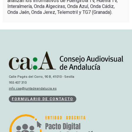
analizan los informativos de Fuengirola TV, Huelva TV,
Interalmería, Onda Algeciras, Onda Azul, Onda Cádiz,
Onda Jaén, Onda Jerez, Telemotril y TG7 (Granada).
Calle Pagés del Corro, 90 B, 41010 - Sevilla
955 407 310
info.caa@juntadeandalucia.es
FORMULARIO DE CONTACTO