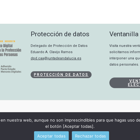
Protección de datos
Ventanilla
Delegado de Protección de Datos
Visita nuestra ven
Eduardo A. Clavijo Ramos
solicitarnos info
dpd.caa@juntadeandalucia.es
interponer una qu
datos personales.
PROTECCIÓN DE DATOS
VEN
ELEC
CANAL INTERNO
en nuestra web, aunque no son imprescindibles para que hagas uso de 
DECLARACIÓN DE ACCESIBILIDAD
el botón [Aceptar todas].
Copyright © 2026 Consejo Audiovisual de Andalucía
Aceptar todas
Rechazar todas