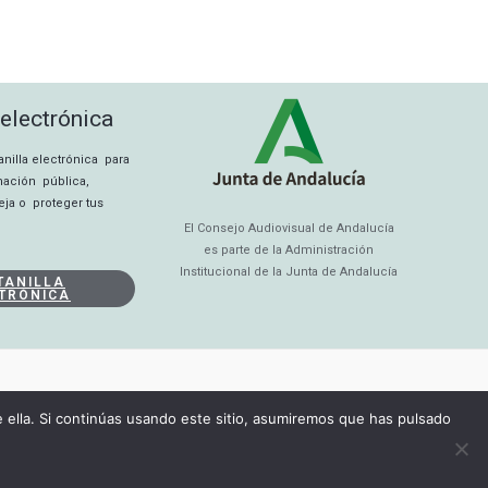
 electrónica
tanilla electrónica para
rmación pública,
eja o proteger tus
El Consejo Audiovisual de Andalucía
es parte de la Administración
Institucional de la Junta de Andalucía
TANILLA
TRÓNICA
ella. Si continúas usando este sitio, asumiremos que has pulsado