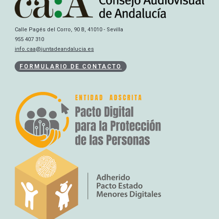
Calle Pagés del Corro, 90 B, 41010 - Sevilla
955 407 310
info.caa@juntadeandalucia.es
FORMULARIO DE CONTACTO