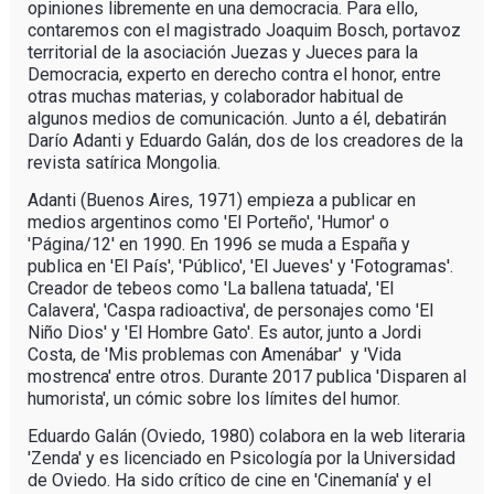
opiniones libremente en una democracia. Para ello,
contaremos con el magistrado Joaquim Bosch, portavoz
territorial de la asociación Juezas y Jueces para la
Democracia, experto en derecho contra el honor, entre
otras muchas materias, y colaborador habitual de
algunos medios de comunicación. Junto a él, debatirán
Darío Adanti y Eduardo Galán, dos de los creadores de la
revista satírica Mongolia.
Adanti (Buenos Aires, 1971) empieza a publicar en
medios argentinos como 'El Porteño', 'Humor' o
'Página/12' en 1990. En 1996 se muda a España y
publica en 'El País', 'Público', 'El Jueves' y 'Fotogramas'.
Creador de tebeos como 'La ballena tatuada', 'El
Calavera', 'Caspa radioactiva', de personajes como 'El
Niño Dios' y 'El Hombre Gato'. Es autor, junto a Jordi
Costa, de 'Mis problemas con Amenábar' y 'Vida
mostrenca' entre otros. Durante 2017 publica 'Disparen al
humorista', un cómic sobre los límites del humor.
Eduardo Galán (Oviedo, 1980) colabora en la web literaria
'Zenda' y es licenciado en Psicología por la Universidad
de Oviedo. Ha sido crítico de cine en 'Cinemanía' y el