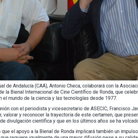
ual de Andalucía (CAA), Antonio Checa, colaborará con la Asocia
 de la Bienal Internacional de Cine Científico de Ronda, que cele
n el mundo de la ciencia y las tecnologías desde 1977.
ión con el periodista y vicesecretario de ASECIC, Francisco Jav
 valorar y reconocer la trayectoria de este certamen, que presen
 de divulgación científica y que en los últimos años se ha volcad
que el apoyo a la Bienal de Ronda implicará también un impulso 
, que requiere igualmente de una mayor difusión pese a su calida