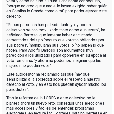
votar y cómo ha sido su dura lucha hasta conseguirlo,
“porque no creo que a nadie le hayan exigido saber quién
es Catalina la Grande como a mí” para poder ejercer este
derecho.
“Pocas personas han peleado tanto yo, y pocos
colectivos se han movilizado tanto como el nuestro”, ha
señalado Barroso, que lamenta haber escuchado
comentarios del tipo ‘seguro que votarán obligados por
sus padres’, ‘manipularán sus votos’ o ‘no saben lo que
hacen’. Para Adolfo Barroso son argumentos muy
parecidos a los utilizados para oponerse en su época al
voto femenino, “y ahora no podemos imaginar que las
mujeres no puedan votar”.
Este autogestor ha reclamado así que “hay que
sensibilizar a la sociedad sobre el respeto a nuestro
derecho al voto, y en esto nos pueden ayudar mucho los
periodistas”.
Tras la reforma de la LOREG a este colectivo se le
plantea ahora un nuevo reto, conseguir unas elecciones
más accesibles y fáciles de entender: programas
electorales en lectura fácil, carteles para no perderse en