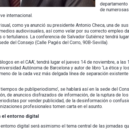
departamento d
de numerosas p
ve internacional.
isual, como ya anunció su presidente Antonio Checa, una de sus l
edios audiovisuales, así como velar por su correcto empleo dad
 o tertulianos. La conferencia de Salvador Gutiérrez tendrá luga
 sede del Consejo (Calle Pagés del Corro, 90B-Sevilla).
álogos en el CAA’, tendrá lugar el jueves 14 de noviembre, a las 
niversidad Autónoma de Barcelona y autor de libro ‘La ética y lo
meno de la cada vez más delgada línea de separación existente
n tiempos de publiperiodismo’, se hablará así en la sede del Con
ión, de anuncios disfrazados de información, de la ruptura de los
iodistas por vender publicidad, de la desinformación o confusión
nizaciones profesionales tomen carta en el asunto.
el entorno digital
entorno digital será asimismo el tema central de las jornadas qu