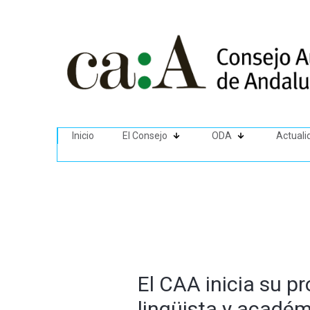
Inicio
El Consejo
ODA
Actuali
El CAA inicia su p
lingüista y académ