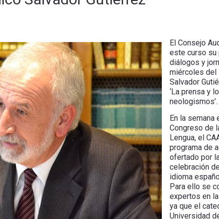
El Consejo Aud
este curso su
diálogos y jor
miércoles del 
Salvador Gutié
‘La prensa y l
neologismos’.
En la semana e
Congreso de l
Lengua, el CA
programa de a
ofertado por l
celebración de
idioma españo
Para ello se c
expertos en la
ya que el cate
Universidad d