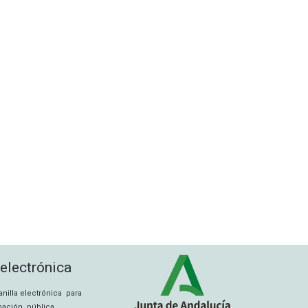
 electrónica
tanilla electrónica para
rmación pública,