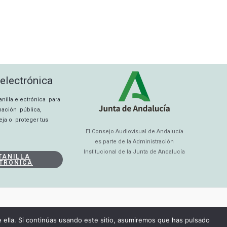
 electrónica
tanilla electrónica para
rmación pública,
eja o proteger tus
El Consejo Audiovisual de Andalucía
es parte de la Administración
Institucional de la Junta de Andalucía
TANILLA
TRÓNICA
ella. Si continúas usando este sitio, asumiremos que has pulsado