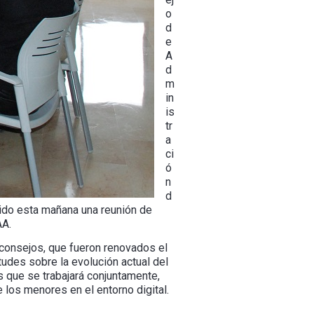
o
d
e
A
d
m
in
is
tr
a
ci
ó
n
d
ido esta mañana una reunión de
AA.
 consejos, que fueron renovados el
tudes sobre la evolución actual del
s que se trabajará conjuntamente,
e los menores en el entorno digital.