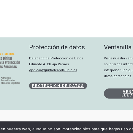
Protección de datos
Ventanilla
Delegado de Protección de Datos
Visita nuestra ven
Eduardo A. Clavijo Ramos
solicitarnos info
dpd.caa@juntadeandalucia.es
interponer una qu
datos personales.
PROTECCIÓN DE DATOS
VEN
ELEC
CANAL INTERNO
en nuestra web, aunque no son imprescindibles para que hagas uso de 