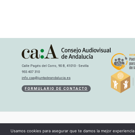
Calle Pagés del Corro, 90 B, 41010 - Sevilla
955 407 310
info.caa@juntadeandalucia.es
FORMULARIO DE CONTACTO
Usamos cookies para asegurar que te damos la mejor experiencia 