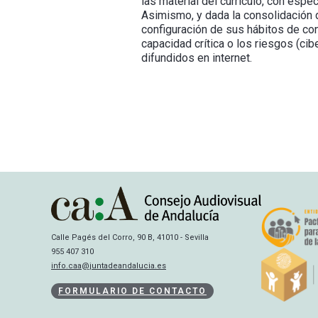
las material del currículo, con espe
Asimismo, y dada la consolidación d
configuración de sus hábitos de con
capacidad crítica o los riesgos (ci
difundidos en internet.
Calle Pagés del Corro, 90 B, 41010 - Sevilla
955 407 310
info.caa@juntadeandalucia.es
FORMULARIO DE CONTACTO