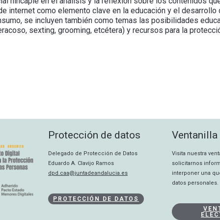
cial hincapié en el análisis y la reflexión sobre los contenidos q
e internet como elemento clave en la educación y el desarrollo 
sumo, se incluyen también como temas las posibilidades educativ
beracoso, sexting, grooming, etcétera) y recursos para la protec
Protección de datos
Ventanilla
Delegado de Protección de Datos
Visita nuestra ven
Eduardo A. Clavijo Ramos
solicitarnos info
dpd.caa@juntadeandalucia.es
interponer una qu
datos personales.
PROTECCIÓN DE DATOS
VEN
ELEC