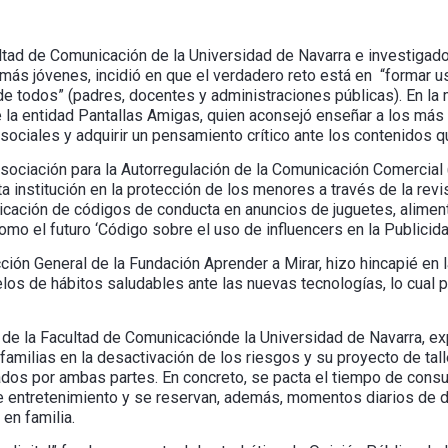
ltad de Comunicación de la Universidad de Navarra e investiga
 más jóvenes, incidió en que el verdadero reto está en “formar u
de todos” (padres, docentes y administraciones públicas). En la
de la entidad Pantallas Amigas, quien aconsejó enseñar a los má
sociales y adquirir un pensamiento crítico ante los contenidos 
 Asociación para la Autorregulación de la Comunicación Comercial 
 institución en la protección de los menores a través de la rev
aplicación de códigos de conducta en anuncios de juguetes, alime
mo el futuro ‘Código sobre el uso de influencers en la Publicida
ión General de la Fundación Aprender a Mirar, hizo hincapié en l
los de hábitos saludables ante las nuevas tecnologías, lo cual p
 de la Facultad de Comunicaciónde la Universidad de Navarra, e
 familias en la desactivación de los riesgos y su proyecto de tal
dos por ambas partes. En concreto, se pacta el tiempo de consu
e entretenimiento y se reservan, además, momentos diarios de 
en familia.