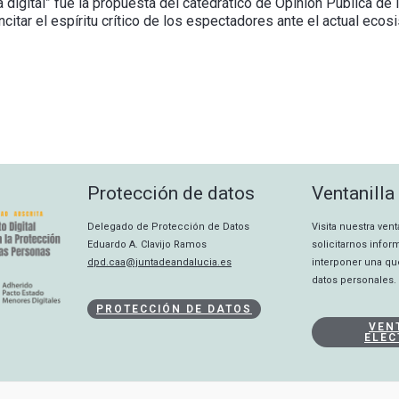
ca digital” fue la propuesta del catedrático de Opinión Pública de
citar el espíritu crítico de los espectadores ante el actual ecosi
Protección de datos
Ventanilla
Delegado de Protección de Datos
Visita nuestra ven
Eduardo A. Clavijo Ramos
solicitarnos info
dpd.caa@juntadeandalucia.es
interponer una qu
datos personales.
PROTECCIÓN DE DATOS
VEN
ELEC