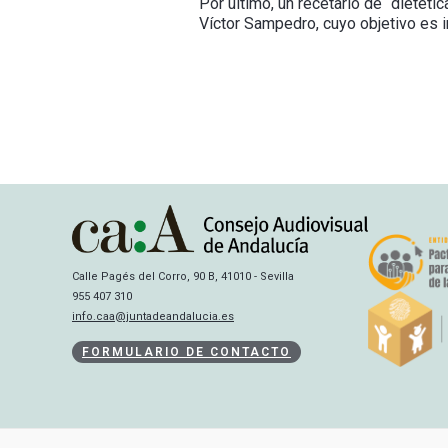
Por último, un recetario de “dietéti
Víctor Sampedro, cuyo objetivo es in
Calle Pagés del Corro, 90 B, 41010 - Sevilla
955 407 310
info.caa@juntadeandalucia.es
FORMULARIO DE CONTACTO