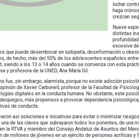
luchar contra
haga crónic
crezcan segu
Nueve exper
distintas in
profundidad 
excesiva de
ales que puede desembocar en ludopatía, desinformación u obes
es, de hecho, más del 50% de los adolescentes españoles entre
et, siendo a los 13 o 14 años cuando se comienza con esta práct
a y profesora de la UNED, Ana María Gil.
o fue, sin embargo, alarmista, porque no existe adicción psicológi
opinión de Xavier Carbonell, profesor de la Facultad de Psicologí
logías digitales en la conducta humana. No obstante, este psicó
ideojuegos, más propensos a provocar dependencia psicológica, f
tivas de conducta.
eron así soluciones e iniciativas para evitar o minimizar riesgos
una de las claves que subrayaron todos los ponentes, de una man
 en la RTVA y miembro del Consejo Andaluz de Asuntos del Menor
ón de millones de jóvenes en un ejército de personas acríticas y 