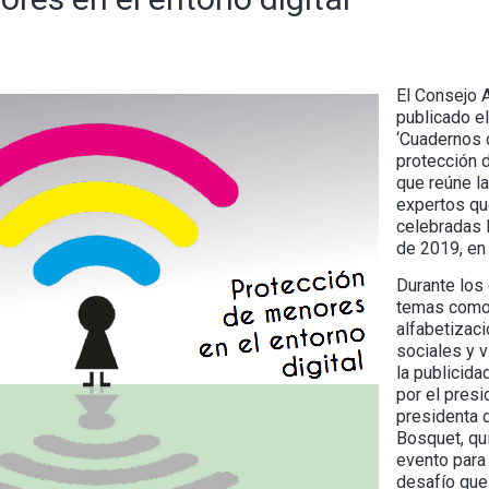
El Consejo 
publicado e
‘Cuadernos d
protección d
que reúne l
expertos que
celebradas 
de 2019, en
Durante los 
temas como 
alfabetizaci
sociales y v
la publicida
por el presi
presidenta 
Bosquet, qu
evento para
desafío que 