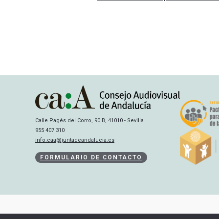
Calle Pagés del Corro, 90 B, 41010 - Sevilla
955 407 310
info.caa@juntadeandalucia.es
FORMULARIO DE CONTACTO