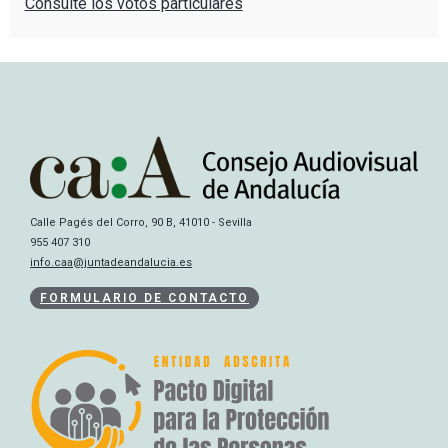
Consulte los votos particulares
Calle Pagés del Corro, 90 B, 41010 - Sevilla
955 407 310
info.caa@juntadeandalucia.es
FORMULARIO DE CONTACTO