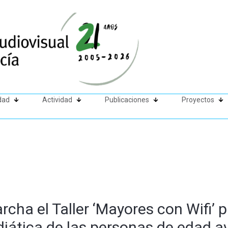
dad
Actividad
Publicaciones
Proyectos
cha el Taller ‘Mayores con Wifi’ p
diática de las personas de edad 