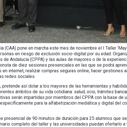
ía (CAA) pone en marcha este mes de noviembre el I Taller ‘Mayo
ersonas en riesgo de exclusión socio-digital por su edad. Organi
s de Andalucía (CPPA) y las aulas de mayores o de la experienc
 consta de diez sesiones presenciales en las que se podrá aprend
s en internet, realizar compras seguras online, hacer gestiones 
as redes sociales.
ito, pretende así dotar a los mayores de las herramientas y habili
ferentes ámbitos de su vida cotidiana: salud, ocio, trámites banca
tivas serán impartidas por miembros del CPPA con la base de un
específicamente para la alfabetización mediática y digital del 
se presencial de 90 minutos de duración para 25 alumnos que s
mario completo del taller y las universidades puedan ofertarlo a