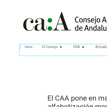
Inicio
El Consejo
ODA
Actuali
El CAA pone en mar
alfabetización me