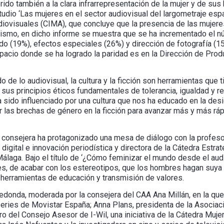
ido también a la clara infrarrepresentación de la mujer y de sus h
udio ‘Las mujeres en el sector audiovisual del largometraje esp
ovisuales (CIMA), que concluye que la presencia de las mujeres
ismo, en dicho informe se muestra que se ha incrementado el n
do (19%), efectos especiales (26%) y dirección de fotografía (15
espacio donde se ha logrado la paridad es en la Dirección de Prod
 de lo audiovisual, la cultura y la ficción son herramientas que 
en sus principios éticos fundamentales de tolerancia, igualdad y 
 sido influenciado por una cultura que nos ha educado en la des
r las brechas de género en la ficción para avanzar más y más ráp
 la consejera ha protagonizado una mesa de diálogo con la profe
igital e innovación periodística y directora de la Cátedra Estra
álaga. Bajo el título de ‘¿Cómo feminizar el mundo desde el audi
s, de acabar con los estereotipos, que los hombres hagan suya l
herramientas de educación y transmisión de valores.
edonda, moderada por la consejera del CAA Ana Millán, en la que 
e series de Movistar España; Anna Plans, presidenta de la Asoc
 del Consejo Asesor de I-Wil, una iniciativa de la Cátedra Muj