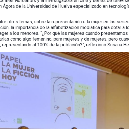
ca Inés Nofuentes y la investigadora en cine y series de televi
n Ágora de la Universidad de Huelva especializado en tecnología
re otros temas, sobre la representación e la mujer en las series,
cción, la importancia de la alfabetización mediática para dotar a 
oteger a los menores. “¿Por qué las mujeres cuando presentamos 
arlas como algo femenino, para mujeres y de mujeres, pero cuan
, representando al 100% de la población?”, reflexionó Susana He