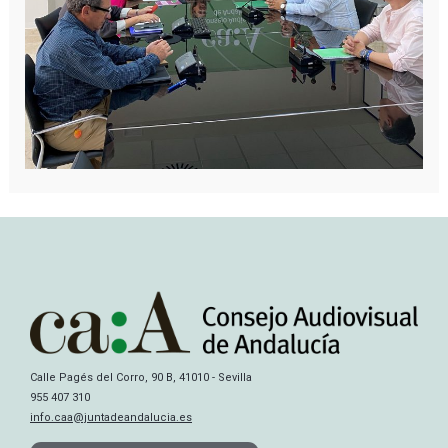
Calle Pagés del Corro, 90 B, 41010 - Sevilla
955 407 310
info.caa@juntadeandalucia.es