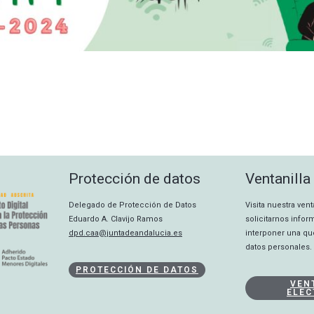
Protección de datos
Ventanilla
Delegado de Protección de Datos
Visita nuestra ven
Eduardo A. Clavijo Ramos
solicitarnos info
dpd.caa@juntadeandalucia.es
interponer una qu
datos personales.
PROTECCIÓN DE DATOS
VEN
ELEC