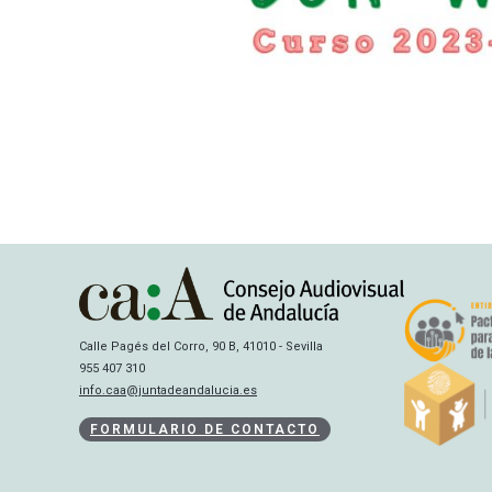
Calle Pagés del Corro, 90 B, 41010 - Sevilla
955 407 310
info.caa@juntadeandalucia.es
FORMULARIO DE CONTACTO