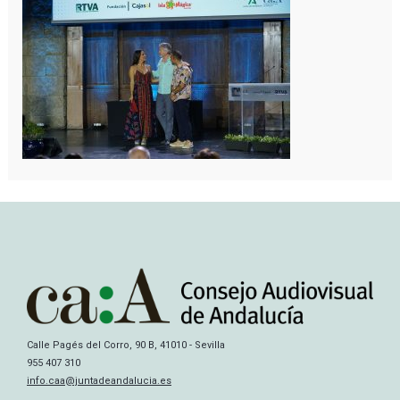
Calle Pagés del Corro, 90 B, 41010 - Sevilla
955 407 310
info.caa@juntadeandalucia.es