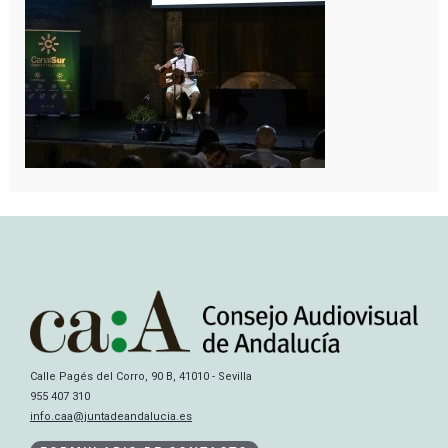
Calle Pagés del Corro, 90 B, 41010 - Sevilla
955 407 310
info.caa@juntadeandalucia.es