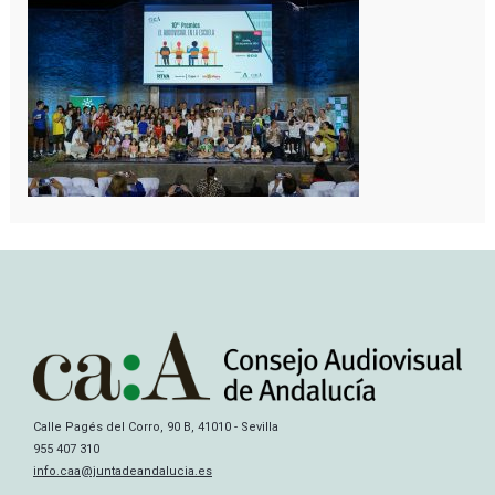
Calle Pagés del Corro, 90 B, 41010 - Sevilla
955 407 310
info.caa@juntadeandalucia.es