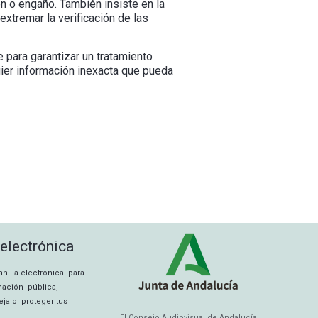
ón o engaño. También insiste en la
extremar la verificación de las
 para garantizar un tratamiento
uier información inexacta que pueda
 electrónica
tanilla electrónica para
rmación pública,
eja o proteger tus
El Consejo Audiovisual de Andalucía