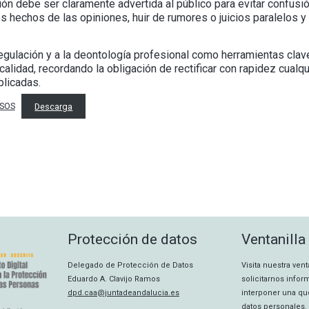
ación debe ser claramente advertida al público para evitar confusi
 hechos de las opiniones, huir de rumores o juicios paralelos y 
regulación y a la deontología profesional como herramientas clave
calidad, recordando la obligación de rectificar con rapidez cualq
plicadas.
SOS
Descarga
Protección de datos
Ventanilla
Delegado de Protección de Datos
Visita nuestra ven
Eduardo A. Clavijo Ramos
solicitarnos info
dpd.caa@juntadeandalucia.es
interponer una qu
datos personales.