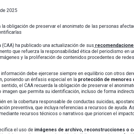
 de 2025
 la obligación de preservar el anonimato de las personas afecta
tificarlas
a (CAA) ha publicado una actualización de sus
recomendaciones
mento que refuerza la responsabilidad ética del periodismo en u
imágenes y la proliferación de contenidos procedentes de redes
la información debe ejercerse siempre en equilibrio con otros d
en, poniendo un énfasis especial en la
protección de menores 
 sentido, el CAA recuerda la obligación de preservar el anonima
 imagen que permita su identificación, incluso de forma indirecta
n en la cobertura responsable de conductas suicidas, apostand
ación preventiva, que incluya referencias a recursos de ayuda. A
ediante recursos técnicos o narrativos que prioricen el impacto
cífica el uso de
imágenes de archivo, reconstrucciones o 