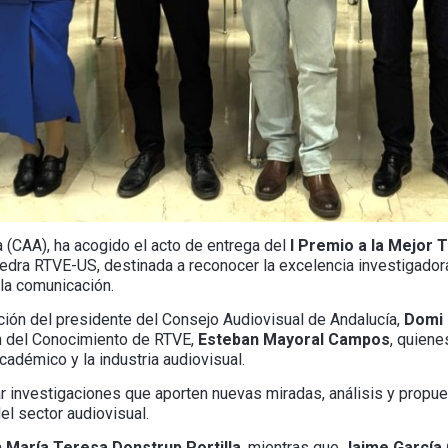
 (CAA), ha acogido el acto de entrega del
I Premio a la Mejor 
Cátedra RTVE-US, destinada a reconocer la excelencia investigador
 la comunicación.
ción del presidente del Consejo Audiovisual de Andalucía,
Domi 
n del Conocimiento de RTVE,
Esteban Mayoral Campos
, quiene
adémico y la industria audiovisual.
r investigaciones que aporten nuevas miradas, análisis y propu
del sector audiovisual.
a
María Teresa Donstrup Portilla
, mientras que
Jaime García 