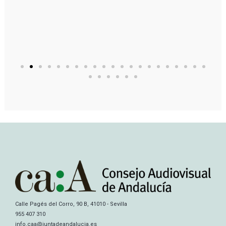
Calle Pagés del Corro, 90 B, 41010 - Sevilla
955 407 310
info.caa@juntadeandalucia.es