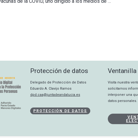
vacunas de la COVID, uno dirigido a los medios de …
Protección de datos
Ventanilla
Delegado de Protección de Datos
Visita nuestra ven
Eduardo A. Clavijo Ramos
solicitarnos info
dpd.caa@juntadeandalucia.es
interponer una qu
datos personales.
PROTECCIÓN DE DATOS
VEN
ELEC