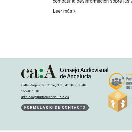
combatir la desinformación sobre las 
Leer más »
Calle Pagés del Corro, 90 B, 41010 - Sevilla
955 407 310
info.caa@juntadeandalucia.es
FORMULARIO DE CONTACTO