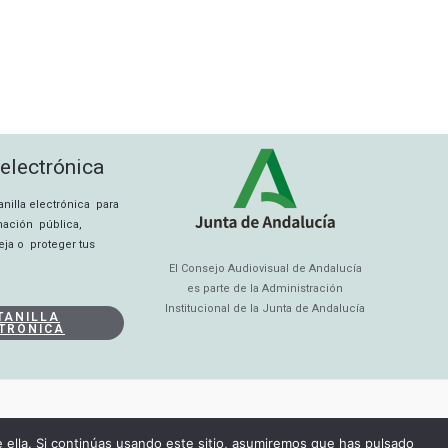
 electrónica
tanilla electrónica para
rmación pública,
eja o proteger tus
El Consejo Audiovisual de Andalucía
es parte de la Administración
Institucional de la Junta de Andalucía
TANILLA
TRÓNICA
ella. Si continúas usando este sitio, asumiremos que has pulsado