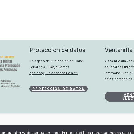
Protección de datos
Ventanilla
Delegado de Protección de Datos
Visita nuestra ven
Eduardo A. Clavijo Ramos
solicitarnos info
dpd.caa@juntadeandalucia.es
interponer una qu
datos personales.
PROTECCIÓN DE DATOS
VEN
ELEC
CANAL INTERNO
en nuestra web, aunque no son imprescindibles para que hagas uso de 