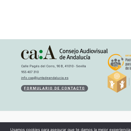
Calle Pagés del Corro, 90 B, 41010 - Sevilla
955 407 310
info.caa@juntadeandalucia.es
FORMULARIO DE CONTACTO
Usamos cookies para asegurar que te damos la mejor experiencia 