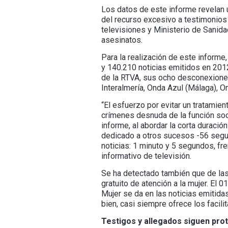
Los datos de este informe revelan u
del recurso excesivo a testimonios 
televisiones y Ministerio de Sanida
asesinatos.
Para la realización de este informe
y 140.210 noticias emitidos en 201
de la RTVA, sus ocho desconexiones 
Interalmería, Onda Azul (Málaga), O
“El esfuerzo por evitar un tratamie
crímenes desnuda de la función soc
informe, al abordar la corta durac
dedicado a otros sucesos -56 segun
noticias: 1 minuto y 5 segundos, f
informativo de televisión.
Se ha detectado también que de las
gratuito de atención a la mujer. El 
Mujer se da en las noticias emitida
bien, casi siempre ofrece los facili
Testigos y allegados siguen prot