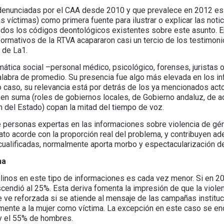
 denunciadas por el CAA desde 2010 y que prevalece en 2012 es 
as víctimas) como primera fuente para ilustrar o explicar las no
todos los códigos deontológicos existentes sobre este asunto. E
nformativos de la RTVA acapararon casi un tercio de los testimon
 de La1.
tica social –personal médico, psicológico, forenses, juristas o
alabra de promedio. Su presencia fue algo más elevada en los in
 caso, su relevancia está por detrás de los ya mencionados act
 en suma (roles de gobiernos locales, de Gobierno andaluz, de a
n del Estado) copan la mitad del tiempo de voz.
 personas expertas en las informaciones sobre violencia de gén
ato acorde con la proporción real del problema, y contribuyen ad
 cualificadas, normalmente aporta morbo y espectacularización d
na
inos en este tipo de informaciones es cada vez menor. Si en 20
cendió al 25%. Esta deriva fomenta la impresión de que la viole
e ve reforzada si se atiende al mensaje de las campañas institu
mente a la mujer como víctima. La excepción en este caso se en
y el 55% de hombres.