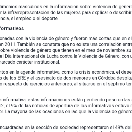
estimonios masculinos en la información sobre violencia de género
r la infrarrepresentación de las mujeres para explicar o describi
ncia, el empleo o el deporte.
nformativos
nadas con la violencia de género y fueron más cortas que en el ej
n 2011. También se constata que no existe una correlación entre
 sobre violencia de género que tienen en el mes de noviembre 
el Día Internacional de Lucha contra la Violencia de Género, con un
arcado carácter institucional.
ntos en la agenda informativa, como la crisis económica, el dese
s de los ERE y el asesinato de dos menores en Córdoba desplaz
o respecto de ejercicios anteriores, al situarse en el séptimo te
a informativa, estas informaciones están perdiendo peso en las
2, el 9% de las noticias de apertura de los informativos estuvo r
ior. La mayoría de las ocasiones en las que la violencia de géner
ncuadradas en la sección de sociedad representaron el 49% del t