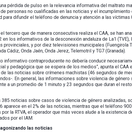
na pérdida de pulso en la relevancia informativa del maltrato ma
de personas no cualificadas en las noticias y el incumplimiento
d para difundir el teléfono de denuncia y atención a las víctima
, el tercero que de manera consecutiva realiza el CAA, se han an
2 en los informativos de la desconexión andaluza de La1 (TVE), 
provinciales, y por diez televisiones municipales (Fuengirola TV,
nda Cádiz, Onda Jaén, Onda Jerez, Telemotril y TG7 (Granada).
nto informativo contraproducente no debería conducir necesariam
ial y pedagógica que se espera de los medios”, apunta el CAA 
ión de las noticias sobre crímenes machistas (46 segundos de me
dos-. En general, las informaciones sobre violencia de género
rente a un promedio de 1 minuto y 23 segundos que duran el rest
 385 noticias sobre casos de violencia de género analizadas, so
016 aparece en el 2% de las noticias, mientras que el teléfono 90
s por la RTVA, el operador que más veces alude a la existencia d
tados por el IAM.
agonizando las noticias