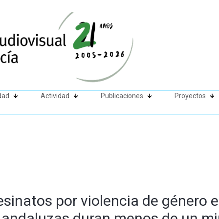
dad
Actividad
Publicaciones
Proyectos
esinatos por violencia de género e
es andaluzas duran menos de un m