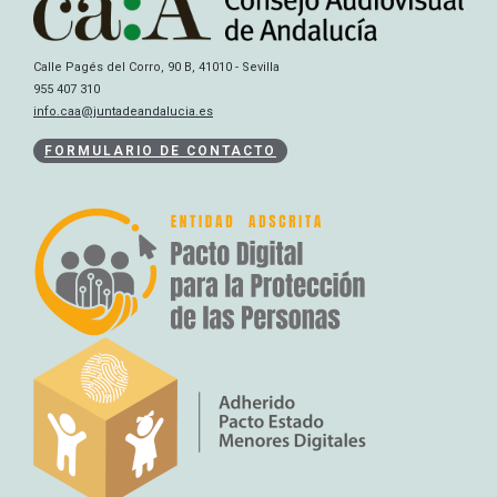
Calle Pagés del Corro, 90 B, 41010 - Sevilla
955 407 310
info.caa@juntadeandalucia.es
FORMULARIO DE CONTACTO