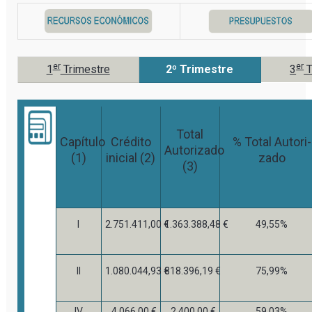
er
er
1
Trimestre
2º Trimestre
3
T
Total
Capítulo
Crédito
% Total Autori-
Autorizado
(1)
inicial (2)
zado
(3)
I
2.751.411,00 €
1.363.388,48 €
49,55%
II
1.080.044,93 €
818.396,19 €
75,99%
IV
4.066,00 €
2.400,00 €
59,03%