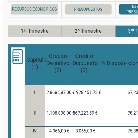
er
er
1
Trimestre
2º Trimestre
3
T
Crédito
Crédito
Capítulo
Definitivo
Dispuesto
% Disposi- ció
(1)
(2)
(3)
I
2.868.587,00 €
1.928.451,73 €
67,2
II
1.108.898,00 €
867.223,59 €
78,2
IV
4.066,00 €
3.065,00 €
75,3