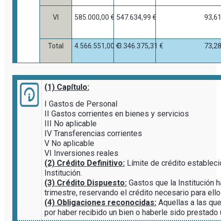
VI
585.000,00 €
547.634,99 €
93,6
Total
4.566.551,00 €
3.346.375,31 €
73,2
(1) Capítulo:
I Gastos de Personal
II Gastos corrientes en bienes y servicios
III No aplicable
IV Transferencias corrientes
V No aplicable
VI Inversiones reales
(2) Crédito Definitivo:
Límite de crédito establec
Institución.
(3) Crédito Dispuesto:
Gastos que la Institución ha
trimestre, reservando el crédito necesario para ello
(4) Obligaciones reconocidas:
Aquellas a las que 
por haber recibido un bien o haberle sido prestado 