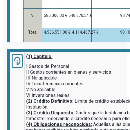
VI
585.000,00 €
548.370,54 €
93,7
Total
4.566.551,00 €
4.114.467,27 €
90,1
(1) Capítulo:
I Gastos de Personal
II Gastos corrientes en bienes y servicios
III No aplicable
IV Transferencias corrientes
V No aplicable
VI Inversiones reales
(2) Crédito Definitivo:
Límite de crédito establec
Institución.
(3) Crédito Dispuesto:
Gastos que la Institución h
trimestre, reservando el crédito necesario para ello
(4) Obligaciones reconocidas:
Aquellas a las que 