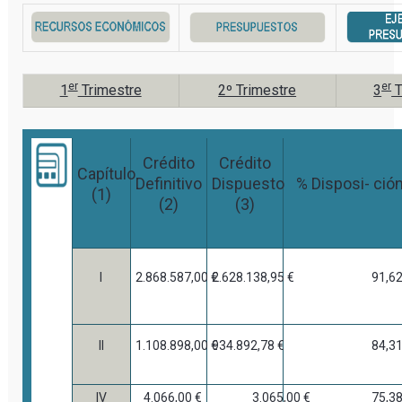
er
er
1
Trimestre
2º Trimestre
3​
T
Crédito
Crédito
Capítulo
Definitivo
Dispuesto
% Disposi- ció
(1)
(2)
(3)
I
2.868.587,00 €
2.628.138,95 €
91,6
II
1.108.898,00 €
934.892,78 €
84,3
IV
4.066,00 €
3.065,00 €
75,3