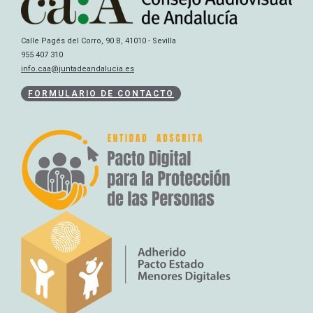
Calle Pagés del Corro, 90 B, 41010 - Sevilla
955 407 310
info.caa@juntadeandalucia.es
FORMULARIO DE CONTACTO